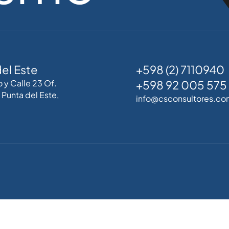
el Este
+598 (2) 7110940
o y Calle 23 Of.
+598 92 005 575
Punta del Este,
info@csconsultores.co